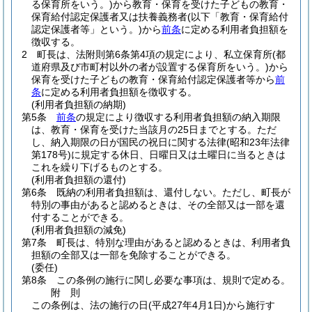
る保育所をいう。)
から教育・保育を受けた子どもの教育・
保育給付認定保護者又は扶養義務者
(以下「教育・保育給付
認定保護者等」という。)
から
前条
に定める利用者負担額を
徴収する。
2
町長は、法附則第6条第4項の規定により、私立保育所
(都
道府県及び市町村以外の者が設置する保育所をいう。)
から
保育を受けた子どもの教育・保育給付認定保護者等から
前
条
に定める利用者負担額を徴収する。
(利用者負担額の納期)
第5条
前条
の規定により徴収する利用者負担額の納入期限
は、教育・保育を受けた当該月の25日までとする。
ただ
し、納入期限の日が国民の祝日に関する法律
(昭和23年法律
第178号)
に規定する休日、日曜日又は土曜日に当るときは
これを繰り下げるものとする。
(利用者負担額の還付)
第6条
既納の利用者負担額は、還付しない。
ただし、町長が
特別の事由があると認めるときは、その全部又は一部を還
付することができる。
(利用者負担額の減免)
第7条
町長は、特別な理由があると認めるときは、利用者負
担額の全部又は一部を免除することができる。
(委任)
第8条
この条例の施行に関し必要な事項は、規則で定める。
附
則
この条例は、法の施行の日
(平成27年4月1日)
から施行す