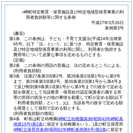
○岬町特定教育・保育施設及び特定地域型保育事業の利
用者負担額等に関する条例
平成27年3月26日
条例第3号
(趣旨)
第1条
この条例は、子ども・子育て支援法
(平成24年法律第
65号。以下「法」という。)
に基づき、特定教育・保育施設
及び特定地域型保育事業の利用に関し、利用者が負担する
費用等について必要な事項を定めるものとする。
(定義)
第2条
この条例の用語の意義は、法の定めるところによる。
(利用者負担額)
第3条
法第27条第3項第2号、第28条第2項第1号から第3号
まで、第29条第3項第2号、第30条第2項第1号から第4号ま
で及び附則第9条第1項第1号から第3号までの政令で定める
額を限度として当該教育・保育給付認定保護者の属する世
帯の所得の状況その他の事情を勘案して町が定める額
(以下
「利用者負担額」という。)
は、当該各号の政令で定める額
を限度として規則で定める額とする。
(利用者負担額の徴収)
第4条
町長は町立幼稚園
(
岬町立幼稚園条例
(昭和43年岬町条
例第19号)
第2条
に規定する幼稚園をいう。)
及び町立保育所
(
岬町立保育所条例
(昭和62年岬町条例第6号)
第2条
に規定す