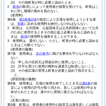
(5)
その他町長が特に必要と認めたとき。
2
前項
の取消しによって使用者が損害を受けても、町長はこ
れに対し補償の責めを負わない。
(使用料)
第6条
第3条第2項
の規定により広場を使用しようとする者
は、
別表
に定める使用料を納付しなければならない。
2
町長は、公共団体、公益団体又は公共的団体において公共
のために使用するときその他公益上必要があると認めると
きは、
前項
の使用料を減免することができる。
3
使用料は、還付しない。
ただし、町長が特に必要と認める
ときはこの限りでない。
(使用者の義務)
第7条
使用者は、
次の各号
に掲げる事項を守らなければなら
ない。
(1)
申し出の目的又は用途以外に使用しないこと。
(2)
許可を受けた使用の権利を譲渡又は転貸しないこと。
(3)
その他広場の管理上町長が必要と認めて指示するこ
と。
(原状回復の義務)
第8条
使用者は、広場の使用を終了したとき又は
第5条
の規
定により使用の許可が取り消され、若しくは使用の中止を
命ぜられたときは、速やかに原状に復さなければならな
い。
(災害の責任)
第9条
町長は、使用者の使用中の故意又は過失若しくは病気