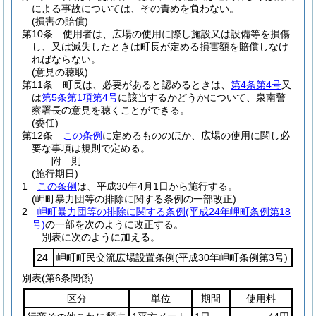
による事故については、その責めを負わない。
(損害の賠償)
第10条
使用者は、広場の使用に際し施設又は設備等を損傷
し、又は滅失したときは町長が定める損害額を賠償しなけ
ればならない。
(意見の聴取)
第11条
町長は、必要があると認めるときは、
第4条第4号
又
は
第5条第1項第4号
に該当するかどうかについて、泉南警
察署長の意見を聴くことができる。
(委任)
第12条
この条例
に定めるもののほか、広場の使用に関し必
要な事項は規則で定める。
附
則
(施行期日)
1
この条例
は、平成30年4月1日から施行する。
(岬町暴力団等の排除に関する条例の一部改正)
2
岬町暴力団等の排除に関する条例
(平成24年岬町条例第18
号)
の一部を次のように改正する。
別表に次のように加える。
24
岬町町民交流広場設置条例
(平成30年岬町条例第3号)
別表
(第6条関係)
区分
単位
期間
使用料