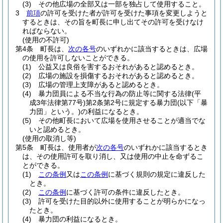
(3)
その他広場の全部又は一部を独占して使用すること。
3
前項
の許可を受けた者が許可を受けた事項を変更しようと
するときは、その旨を町長に申し出てその許可を受けなけ
ればならない。
(使用の不許可)
第4条
町長は、
次の各号
のいずれかに該当するときは、広場
の使用を許可しないことができる。
(1)
公益又は良俗を害するおそれがあると認めるとき。
(2)
広場の施設を損傷するおそれがあると認めるとき。
(3)
広場の管理上支障があると認めるとき。
(4)
暴力団員による不当な行為の防止等に関する法律
(平
成3年法律第77号)
第2条第2号に規定する暴力団
(以下「暴
力団」という。)
の利益になるとき。
(5)
その他町長において広場を使用させることが適当でな
いと認めるとき。
(使用の取消し等)
第5条
町長は、使用者が
次の各号
のいずれかに該当するとき
は、その使用許可を取り消し、又は使用の中止を命ずるこ
とができる。
(1)
この条例
又は
この条例
に基づく規則の規定に違反した
とき。
(2)
この条例
に基づく許可の条件に違反したとき。
(3)
許可を受けた目的以外に使用することが明らかになっ
たとき。
(4)
暴力団の利益になるとき。