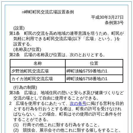
○岬町町民交流広場設置条例
平成30年3月27日
条例第3号
(設置)
第1条
町民の交流を高め地域の連帯意識を培うため、町民が
気軽に利用できる町民交流広場
(以下「広場」という。)
を
設置する。
(名称及び位置)
第2条
広場の名称及び位置は、次のとおりとする。
名称
位置
夕野池町民交流広場
岬町淡輪5759番地の1
カイカ池町民交流広場
岬町淡輪5758番地の1
(行為の制限)
第3条
広場は、地域住民の憩いと安らぎ及び健康づくりなど
交流の場として自由に使用することができる。
2
広場を使用するにあたって、
次の各号
に掲げる営利を目的
とする行為を行おうとする者は、町長の許可を受けなけれ
ばならない。
この場合、町長はその使用の許可に条件を付
することができる。
(1)
行商その他これに類する行為をすること。
(2)
競技会、展示会その他これに類する催しをすること。