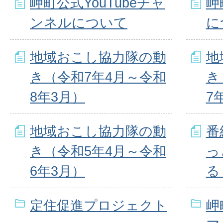
岬町公式YouTubeチャ
岬
ンネルについて
に
地域おこし協力隊の動
地
き（令和7年4月～令和
き
8年3月）
7
地域おこし協力隊の動
番
き（令和5年4月～令和
っ
6年3月）
る
定住促進プロジェクト
岬