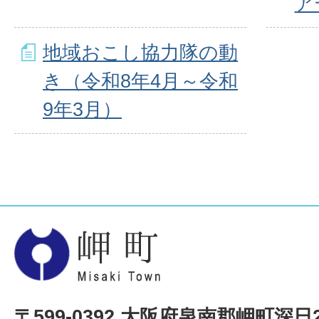
ア
地域おこし協力隊の動
き（令和8年4月～令和
9年3月）
〒599-0392 大阪府泉南郡岬町深日20