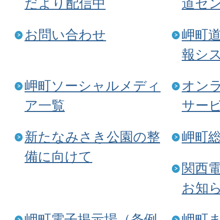
だより配信中
道セ
お問い合わせ
岬町
報シ
岬町ソーシャルメディ
オン
ア一覧
サー
新たなみさき公園の整
岬町
備に向けて
関西
お知
岬町電子掲示場（条例、
岬町