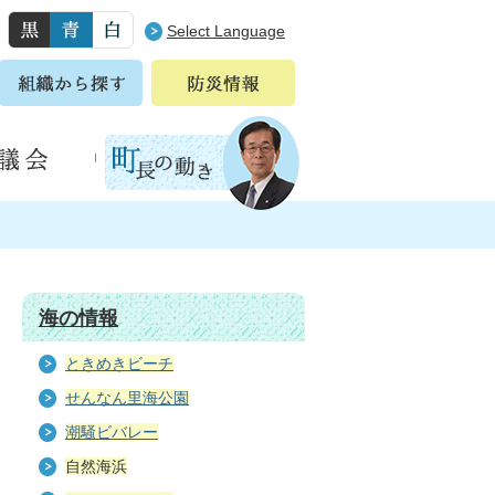
Select Language
海の情報
ときめきビーチ
せんなん里海公園
潮騒ビバレー
自然海浜