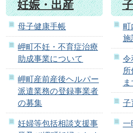
妊娠・出産
母子健康手帳
町
施
岬町不妊・不育症治療
助成事業について
令
所
岬町産前産後ヘルパー
ま
派遣業務の登録事業者
の募集
子
妊婦等包括相談支援事
一