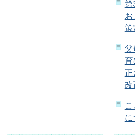
第
お
策
父
育
正
改
こ
に