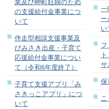
業及び岬町妊婦のため
一
の支援給付金事業につ
ー
いて
い
伴走型相談支援事業及
フ
びみさき出産・子育て
ト
応援給付金事業につい
サ
て（令和6年度終了）
保
子育て支援アプリ「み
さきっこアプリ」につ
こ
いて