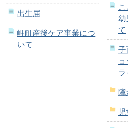
こ
出生届
幼
て
岬町産後ケア事業につ
いて
子
ョ
ラ
障
児