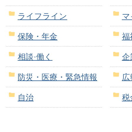
ライフライン
マ
保険・年金
福
相談·働く
企
防災・医療・緊急情報
広
自治
税