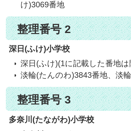
け)3069番地
整理番号 2
深日(ふけ)小学校
深日(ふけ)(1に記載した番地は
淡輪(たんのわ)3843番地、淡輪
整理番号 3
多奈川(たながわ)小学校