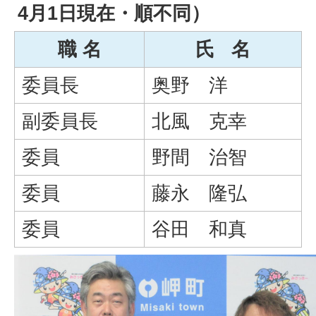
4月1日現在・順不同）
職 名
氏 名
委員長
奥野 洋
副委員長
北風 克幸
委員
野間 治智
委員
藤永 隆弘
委員
谷田 和真