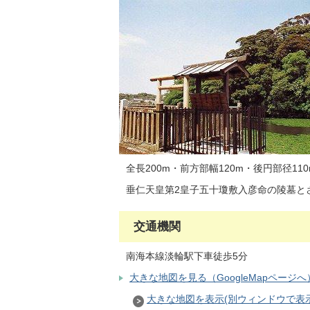
全長200m・前方部幅120m・後円部径
垂仁天皇第2皇子五十瓊敷入彦命の陵墓と
交通機関
南海本線淡輪駅下車徒歩5分
大きな地図を見る（GoogleMapページへ
大きな地図を表示(別ウィンドウで表