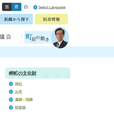
Select Language
岬町の文化財
神社
お寺
遺跡・旧跡
特産物