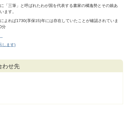
に「三筆」と呼ばれたわが国を代表する書家の橘逸勢とその娘あ
います。
よれば1730(享保15)年には存在していたことが確認されていま
0分
）
示します)
合わせ先