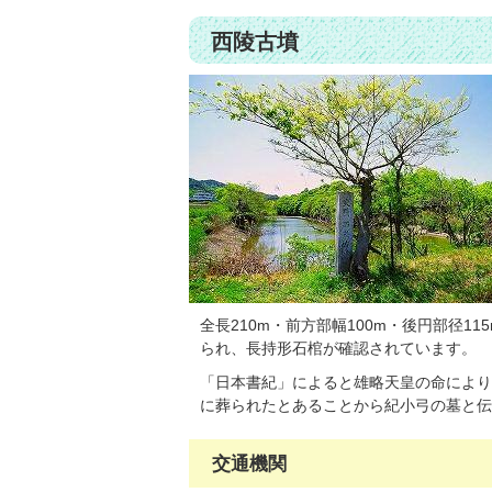
西陵古墳
全長210m・前方部幅100m・後円部径
られ、長持形石棺が確認されています。
「日本書紀」によると雄略天皇の命により
に葬られたとあることから紀小弓の墓と伝
交通機関