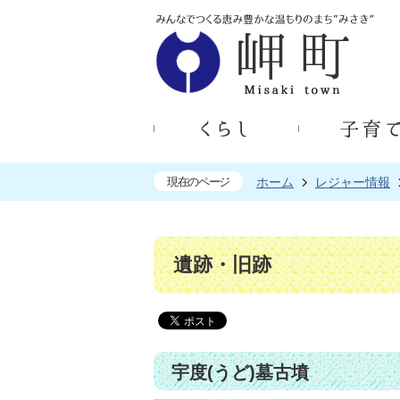
現在のページ
ホーム
レジャー情報
遺跡・旧跡
宇度(うど)墓古墳