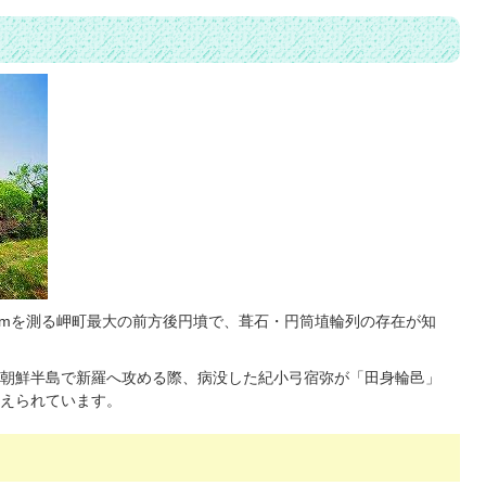
115mを測る岬町最大の前方後円墳で、葺石・円筒埴輪列の存在が知
朝鮮半島で新羅へ攻める際、病没した紀小弓宿弥が「田身輪邑」
えられています。