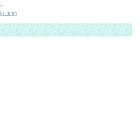
）
示します)