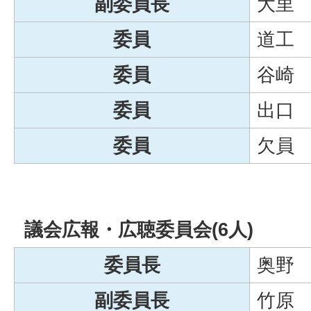
副委員長
大里
委員
道工
委員
谷崎
委員
出口
委員
欠員
議会広報・広聴委員会(6人)
委員長
奥野
副委員長
竹原