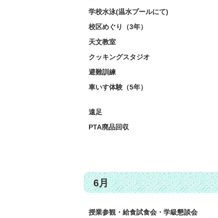
学校水泳(温水プールにて)
校区めぐり（3年）
天文教室
クッキングスタジオ
避難訓練
車いす体験（5年）
遠足
PTA廃品回収
6月
授業参観・給食試食会・学級懇談会