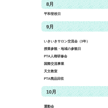
8月
平和登校日
9月
いきいきサロン交流会（3年）
授業参観・地域の参観日
PTA人権研修会
国際交流事業
天文教室
PTA廃品回収
10月
運動会