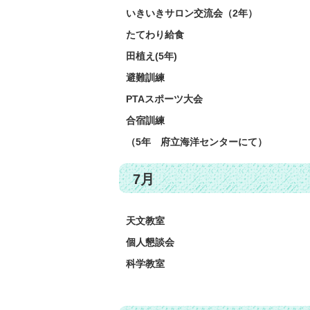
いきいきサロン交流会（2年）
たてわり給食
田植え(5年)
避難訓練
PTAスポーツ大会
合宿訓練
（5年 府立海洋センターにて）
7月
天文教室
個人懇談会
科学教室