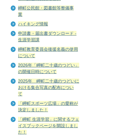
岬町公民館・図書館等整備事
業
ハイキング情報
申請書・届出書ダウンロード -
生涯学習課
岬町教育委員会後援名義の使用
について
2026年「岬町二十歳のつどい」
の開催日時について
2025年 岬町二十歳のつどいに
おける集合写真の配布につい
て
「岬町スポーツ広場」の愛称が
決定しました！
「岬町 生涯学習」に関するフェ
イスブックページを開設しまし
た！