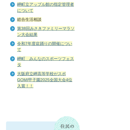
岬町立アップル館の指定管理者
について
総合生活相談
第38回みさきファミリーマラソ
ン大会結果
令和7年度盆踊りの開催につい
て
岬町 みんなのスポーツフェス
タ
大阪府立岬高等学校がスポ
GOMI甲子園2025全国大会4位
入賞！！