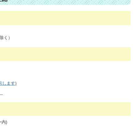
を除く）
示します)
）
内)