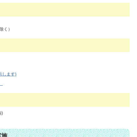
を除く）
示します)
）
)
実施