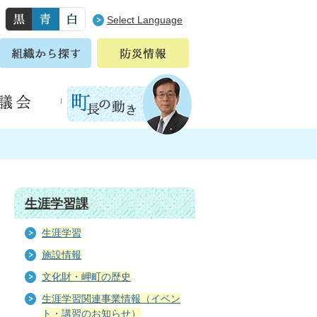
Select Language
生涯学習課
生涯学習
施設情報
文化財・岬町の歴史
生涯学習関連事業情報（イベン
ト・講習のお知らせ）