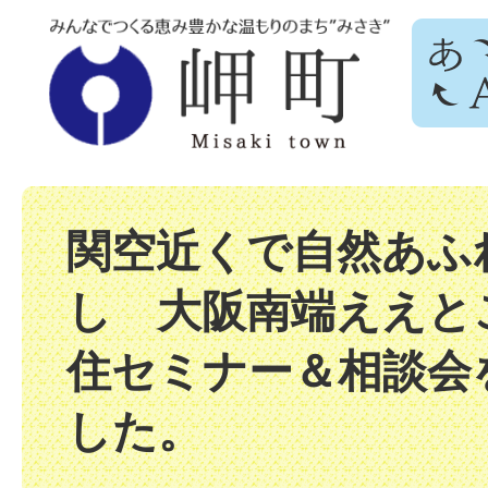
関空近くで自然あふ
し 大阪南端ええと
住セミナー＆相談会
した。