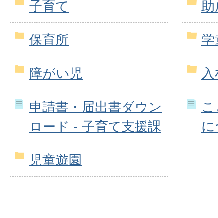
子育て
助
保育所
学
障がい児
入
申請書・届出書ダウン
こ
ロード - 子育て支援課
に
児童遊園