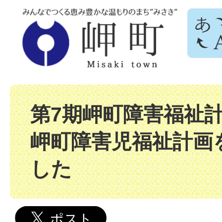
第7期岬町障害福祉計
岬町障害児福祉計画
した