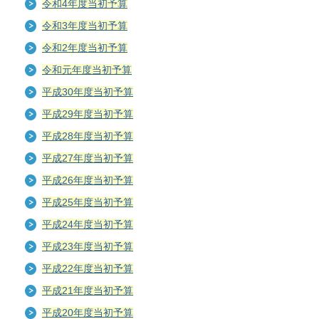
令和4年度当初予算
令和3年度当初予算
令和2年度当初予算
令和元年度当初予算
平成30年度当初予算
平成29年度当初予算
平成28年度当初予算
平成27年度当初予算
平成26年度当初予算
平成25年度当初予算
平成24年度当初予算
平成23年度当初予算
平成22年度当初予算
平成21年度当初予算
平成20年度当初予算