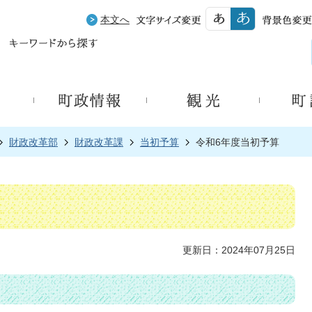
本文へ
財政改革部
財政改革課
当初予算
令和6年度当初予算
更新日：2024年07月25日