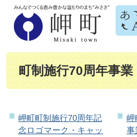
町制施行70周年事業
岬町町制施行70周年記
岬
念ロゴマーク・キャッ
事