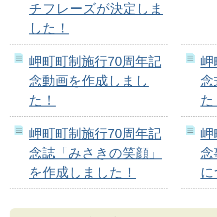
チフレーズが決定しま
した！
岬町町制施行70周年記
岬
念動画を作成しまし
念
た！
た
岬町町制施行70周年記
岬
念誌「みさきの笑顔」
念
を作成しました！
に