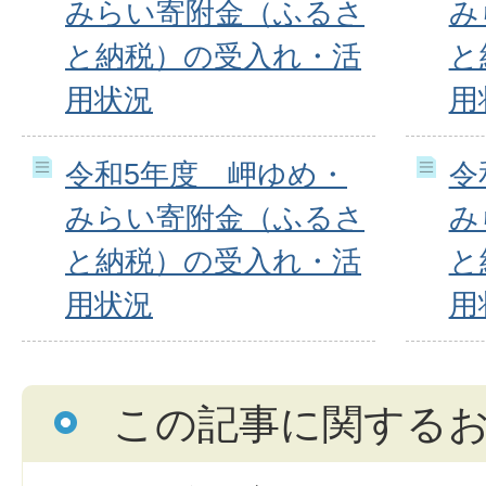
みらい寄附金（ふるさ
み
と納税）の受入れ・活
と
用状況
用
令和5年度 岬ゆめ・
令
みらい寄附金（ふるさ
み
と納税）の受入れ・活
と
用状況
用
この記事に関する