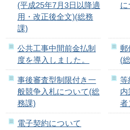
(平成25年7月3日以降適
に
用・改正後全文)(総務
課)
公共工事中間前金払制
郵
度を導入しました。
(
事後審査型制限付き一
等
般競争入札について(総
内
務課)
者
電子契約について