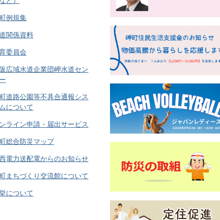
など）
町例規集
道関係資料
育委員会
阪広域水道企業団岬水道セン
ー
町道路公園等不具合通報シス
ムについて
ンライン申請・届出サービス
町総合防災マップ
西電力送配電からのお知らせ
町まちづくり交流館について
挙について