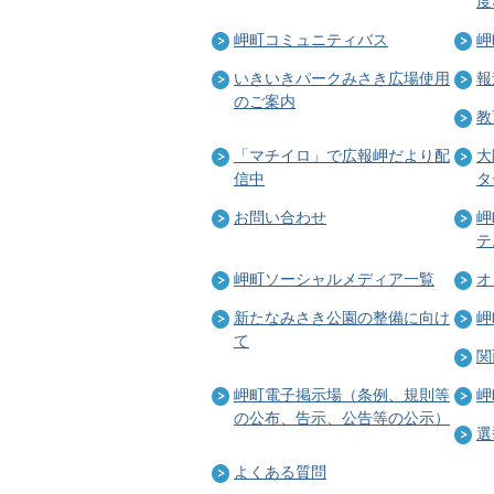
度
岬町コミュニティバス
岬
いきいきパークみさき広場使用
報
のご案内
教
「マチイロ」で広報岬だより配
大
信中
タ
お問い合わせ
岬
テ
岬町ソーシャルメディア一覧
オ
新たなみさき公園の整備に向け
岬
て
関
岬町電子掲示場（条例、規則等
岬
の公布、告示、公告等の公示）
選
よくある質問