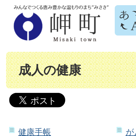
成人の健康
健康手帳
が