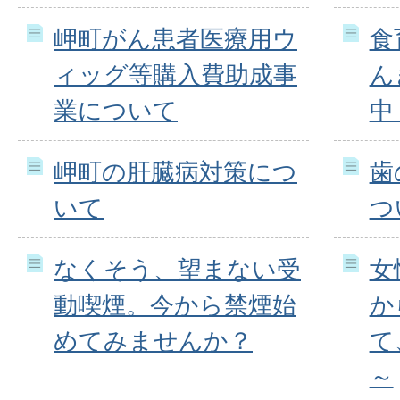
岬町がん患者医療用ウ
食
ィッグ等購入費助成事
ん
業について
中
岬町の肝臓病対策につ
歯
いて
つ
なくそう、望まない受
女
動喫煙。今から禁煙始
か
めてみませんか？
て
～