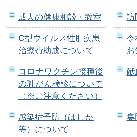
成人の健康相談・教室
訪
C型ウイルス性肝疾患
令
治療費助成について
お
コロナワクチン接種後
献
の乳がん検診について
（※ご注意ください）
感染症予防（はしか
集
等）について